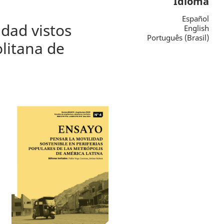
Idioma
Español
idad vistos
English
Português (Brasil)
litana de