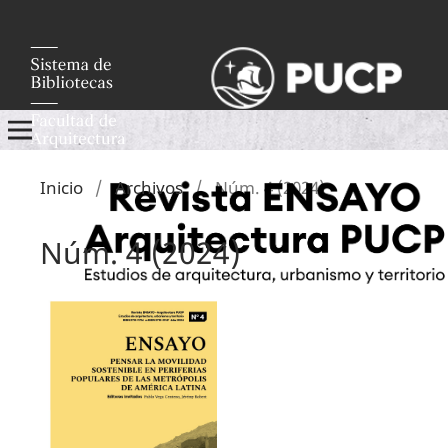
Inicio
/
Archivos
/
Núm. 4 (2024)
Núm. 4 (2024)