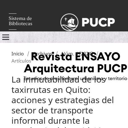
Inicio
/
Archivos
/
Núm. 4 (2024)
/
Artículos
La inmutabilidad de los
taxirrutas en Quito:
acciones y estrategias del
sector de transporte
informal durante la