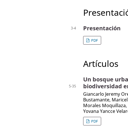
Presentaci
Presentación
3-4
PDF
Artículos
Un bosque urban
biodiversidad e
5-35
Giancarlo Jeremy Ore
Bustamante, Maricel 
Morales Moquillaza,
Yovana Yancce Vela
PDF