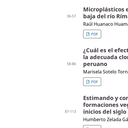
Microplásticos 
baja del río Rím
36-57
Raúl Huanaco Huamá
PDF
¿Cuál es el efec
la adecuada clo
peruano
58-86
Marisela Sotelo Torn
PDF
Estimando y con
formaciones ve
inicios del siglo
87-113
Humberto Zelada Gár