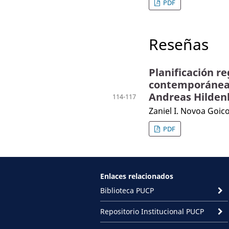
PDF
Reseñas
Planificación re
contemporáneas 
Andreas Hilden
114-117
Zaniel I. Novoa Goic
PDF
Enlaces relacionados
Biblioteca PUCP
Repositorio Institucional PUCP