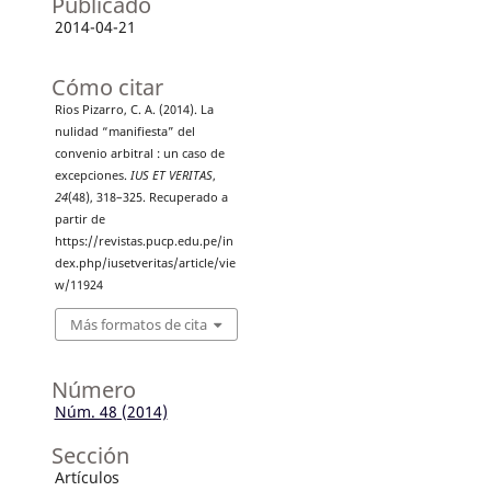
Publicado
2014-04-21
Cómo citar
Rios Pizarro, C. A. (2014). La
nulidad “manifiesta” del
convenio arbitral : un caso de
excepciones.
IUS ET VERITAS
,
24
(48), 318–325. Recuperado a
partir de
https://revistas.pucp.edu.pe/in
dex.php/iusetveritas/article/vie
w/11924
Más formatos de cita
Número
Núm. 48 (2014)
Sección
Artículos