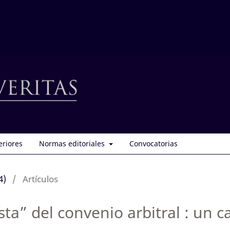
eriores
Normas editoriales
Convocatorias
4)
/
Artículos
ta” del convenio arbitral : un c