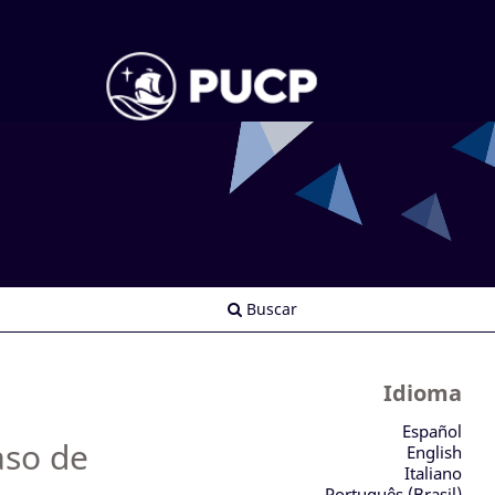
Buscar
Idioma
Español
aso de
English
Italiano
Português (Brasil)