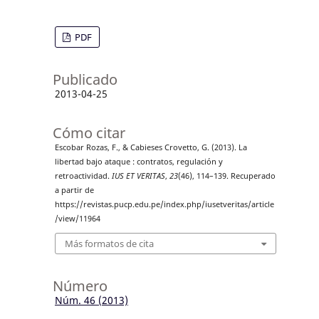
PDF
Publicado
2013-04-25
Cómo citar
Escobar Rozas, F., & Cabieses Crovetto, G. (2013). La
libertad bajo ataque : contratos, regulación y
retroactividad.
IUS ET VERITAS
,
23
(46), 114–139. Recuperado
a partir de
https://revistas.pucp.edu.pe/index.php/iusetveritas/article
/view/11964
Más formatos de cita
Número
Núm. 46 (2013)