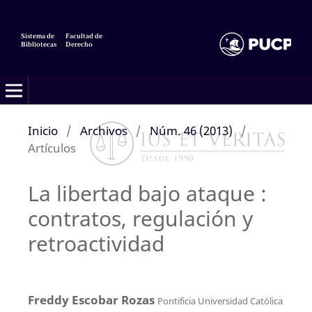
Sistema de
Facultad de
Bibliotecas
Derecho
Inicio
/
Archivos
/
Núm. 46 (2013)
/
Artículos
La libertad bajo ataque :
contratos, regulación y
retroactividad
Freddy Escobar Rozas
Pontificia Universidad Católica