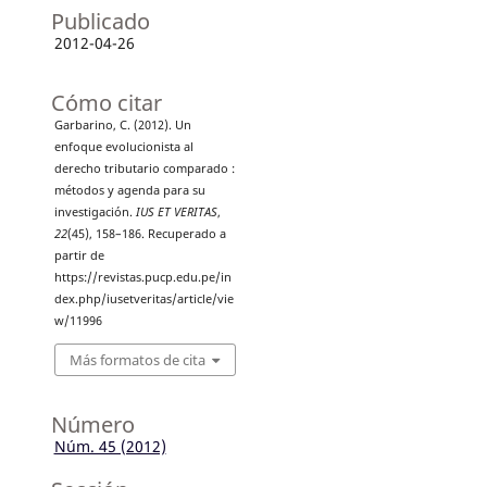
Publicado
2012-04-26
Cómo citar
Garbarino, C. (2012). Un
enfoque evolucionista al
derecho tributario comparado :
métodos y agenda para su
investigación.
IUS ET VERITAS
,
22
(45), 158–186. Recuperado a
partir de
https://revistas.pucp.edu.pe/in
dex.php/iusetveritas/article/vie
w/11996
Más formatos de cita
Número
Núm. 45 (2012)