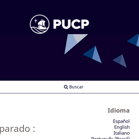
Buscar
Idioma
Español
parado :
English
Italiano
Português (Brasil)