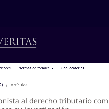
eriores
Normas editoriales
Convocatorias
2)
/
Artículos
nista al derecho tributario com