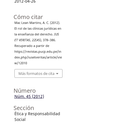
2012-04-26
Cómo citar
Mac Lean Martins, A. C. (2012).
El rol de las clínicas jurídicas en
la enseñanza del derecho.
IUS
ET VERITAS
,
22
(45), 378–386.
Recuperado a partir de
https://revistas.pucp.edu.pe/in
dex.php/iusetveritas/article/vie
w/12010
Más formatos de cita
Número
Núm. 45 (2012)
Sección
Ética y Responsabilidad
Social