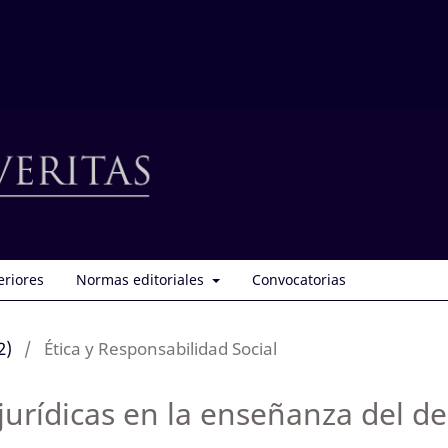
eriores
Normas editoriales
Convocatorias
2)
/
Ética y Responsabilidad Social
as jurídicas en la enseñanza del d