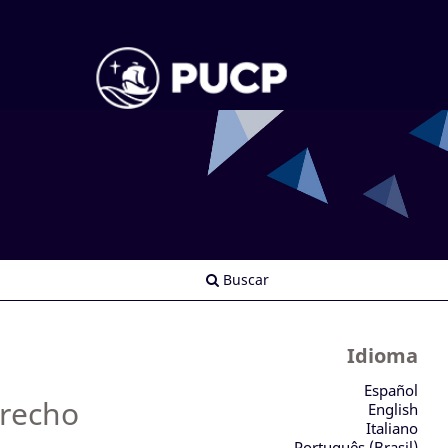
Buscar
Idioma
Español
erecho
English
Italiano
Português (Brasil)