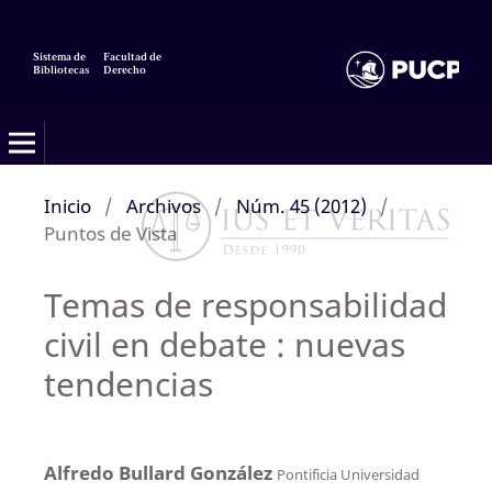
Sistema de
Facultad de
Bibliotecas
Derecho
Inicio
/
Archivos
/
Núm. 45 (2012)
/
Puntos de Vista
Temas de responsabilidad
civil en debate : nuevas
tendencias
Alfredo Bullard González
Pontificia Universidad