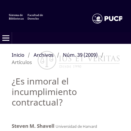
Sistema de
Facultad de
Bibliotecas
Derecho
Inicio
/
Archivos
/
Núm. 39 (2009)
/
Artículos
¿Es inmoral el
incumplimiento
contractual?
Steven M. Shavell
Universidad de Harvard