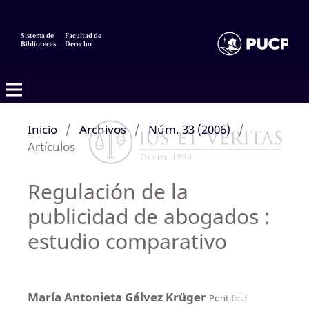
Sistema de
Facultad de
Bibliotecas
Derecho
Inicio
/
Archivos
/
Núm. 33 (2006)
/
Artículos
Regulación de la
publicidad de abogados :
estudio comparativo
María Antonieta Gálvez Krüger
Pontificia