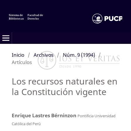
Sistema de
Facultad de
Bibliotecas
Derecho
Inicio
/
Archivos
/
Núm. 9 (1994)
/
Artículos
Los recursos naturales en
la Constitución vigente
Enrique Lastres Bérninzon
Pontificia Universidad
Católica del Perú