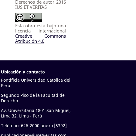
Derechos de autor 2016
IUS ET VERITAS
Esta obra está bajo una
licencia internacional
Creative Commons
Atribución 4.0
.
Ubicación y contacto
Pontificia Universidad Católica del
Perú
Segundo Piso de la Facultad de
Derecho
Av. Universitaria 1801 San Miguel,
Lima 32, Lima - Perú
Teléfono: 626-2000 anexo [5392]
publicaciones@iusetveritas.com