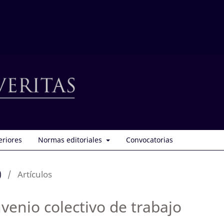
eriores
Normas editoriales
Convocatorias
)
/
Artículos
venio colectivo de trabajo