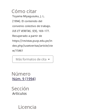
Cómo citar
Toyama Miyagusuku, J. L.
(1994). El contenido del
convenio colectivo de trabajo.
IUS ET VERITAS
,
5
(9), 169–177.
Recuperado a partir de
https://revistas.pucp.edu.pe/in
dex.php/iusetveritas/article/vie
w/15461
Más formatos de cita
Número
Núm. 9 (1994)
Sección
Artículos
Licencia