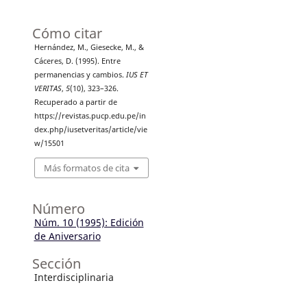
Cómo citar
Hernández, M., Giesecke, M., &
Cáceres, D. (1995). Entre
permanencias y cambios.
IUS ET
VERITAS
,
5
(10), 323–326.
Recuperado a partir de
https://revistas.pucp.edu.pe/in
dex.php/iusetveritas/article/vie
w/15501
Más formatos de cita
Número
Núm. 10 (1995): Edición
de Aniversario
Sección
Interdisciplinaria