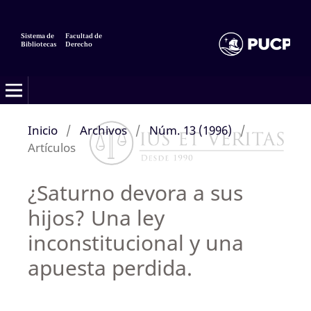
Sistema de
Facultad de
Bibliotecas
Derecho
Inicio
/
Archivos
/
Núm. 13 (1996)
/
Artículos
¿Saturno devora a sus
hijos? Una ley
inconstitucional y una
apuesta perdida.