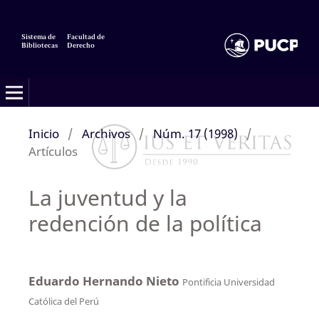
Sistema de
Facultad de
Bibliotecas
Derecho
Inicio
/
Archivos
/
Núm. 17 (1998)
/
Artículos
La juventud y la
redención de la política
Eduardo Hernando Nieto
Pontificia Universidad
Católica del Perú