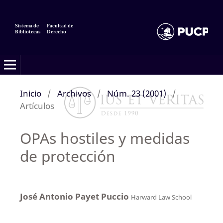
Sistema de
Facultad de
Bibliotecas
Derecho
Inicio
/
Archivos
/
Núm. 23 (2001)
/
Artículos
OPAs hostiles y medidas
de protección
José Antonio Payet Puccio
Harward Law School