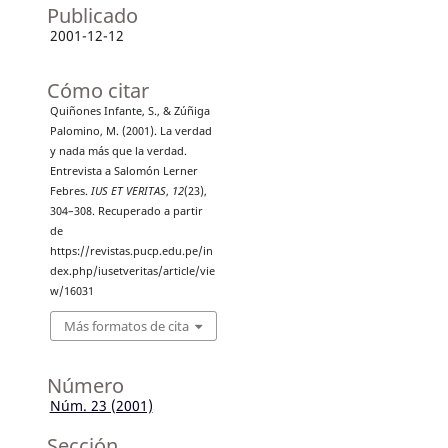
Publicado
2001-12-12
Cómo citar
Quiñones Infante, S., & Zúñiga
Palomino, M. (2001). La verdad
y nada más que la verdad.
Entrevista a Salomón Lerner
Febres.
IUS ET VERITAS
,
12
(23),
304–308. Recuperado a partir
de
https://revistas.pucp.edu.pe/in
dex.php/iusetveritas/article/vie
w/16031
Más formatos de cita
Número
Núm. 23 (2001)
Sección