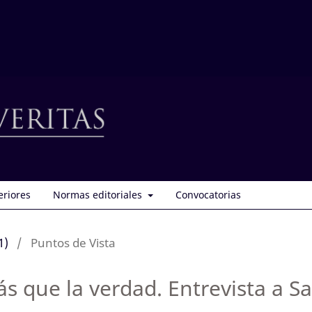
eriores
Normas editoriales
Convocatorias
1)
/
Puntos de Vista
s que la verdad. Entrevista a 