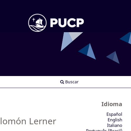
Buscar
Idioma
Español
Salomón Lerner
English
Italiano
Português (Brasil)