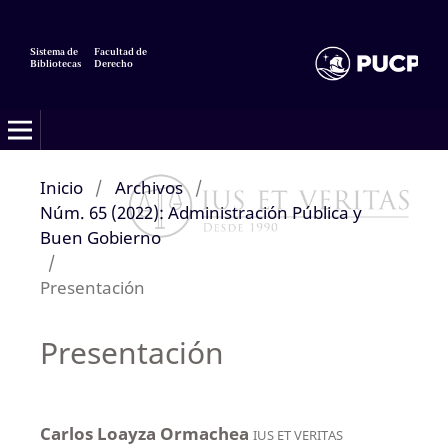
Sistema de
Facultad de
Bibliotecas
Derecho
Inicio
/
Archivos
/
Núm. 65 (2022): Administración Pública y
Buen Gobierno
/
Presentación
Presentación
Carlos Loayza Ormachea
IUS ET VERITAS