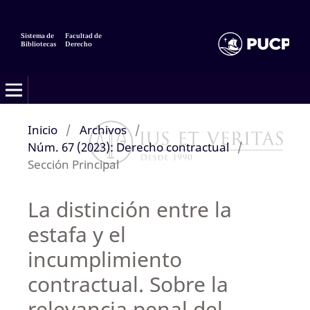
Sistema de
Facultad de
Bibliotecas
Derecho
Inicio
/
Archivos
/
Núm. 67 (2023): Derecho contractual
/
Sección Principal
La distinción entre la
estafa y el
incumplimiento
contractual. Sobre la
relevancia penal del