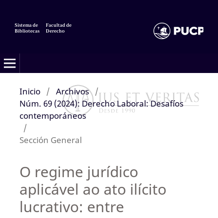
Sistema de
Facultad de
Bibliotecas
Derecho
Inicio
/
Archivos
/
Núm. 69 (2024): Derecho Laboral: Desafíos
contemporáneos
/
Sección General
O regime jurídico
aplicável ao ato ilícito
lucrativo: entre