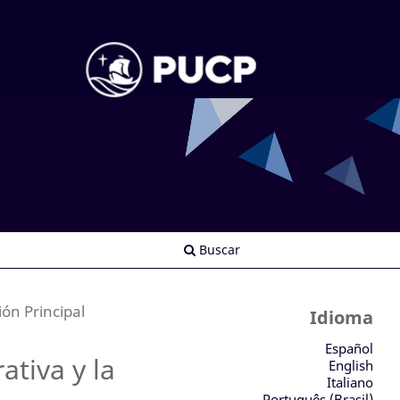
Buscar
ión Principal
Idioma
Español
ativa y la
English
Italiano
Português (Brasil)