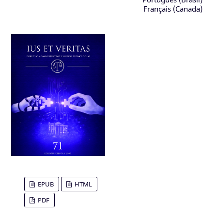
Français (Canada)
EPUB
HTML
PDF