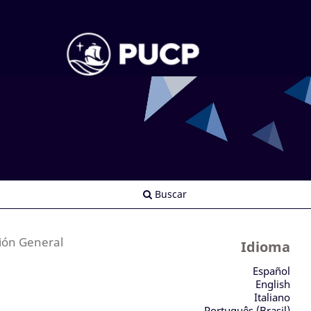
Buscar
ión General
Idioma
Español
English
Italiano
Português (Brasil)