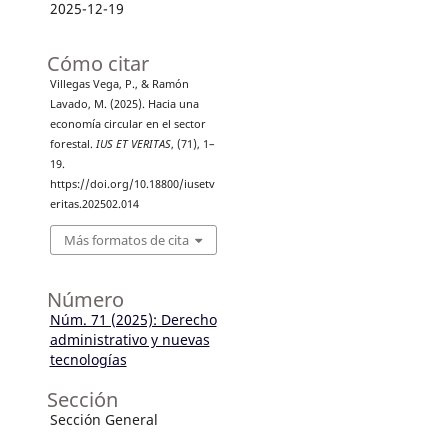
2025-12-19
Cómo citar
Villegas Vega, P., & Ramón
Lavado, M. (2025). Hacia una
economía circular en el sector
forestal.
IUS ET VERITAS
, (71), 1–
19.
https://doi.org/10.18800/iusetv
eritas.202502.014
Más formatos de cita
Número
Núm. 71 (2025): Derecho
administrativo y nuevas
tecnologías
Sección
Sección General