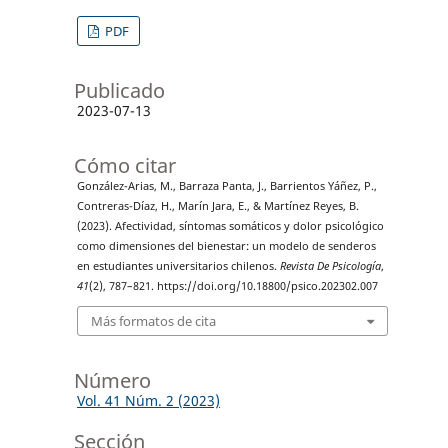
PDF
Publicado
2023-07-13
Cómo citar
González-Arias, M., Barraza Panta, J., Barrientos Yáñez, P.,
Contreras-Díaz, H., Marín Jara, E., & Martínez Reyes, B.
(2023). Afectividad, síntomas somáticos y dolor psicológico
como dimensiones del bienestar: un modelo de senderos
en estudiantes universitarios chilenos.
Revista De Psicología
,
41
(2), 787–821. https://doi.org/10.18800/psico.202302.007
Más formatos de cita
Número
Vol. 41 Núm. 2 (2023)
Sección