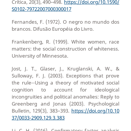
Crítica, 20(3), 490–498.
https://doi.org/10.1590/
S0102-79722007000300017
Fernandes, F. (1972). O negro no mundo dos
brancos. Difusão Européia do Livro.
Frankenberg, R. (1999). White women, race
matters: the social construction of whiteness.
University of Minnesota.
Jost, J. T., Glaser, J., Kruglanski, A. W., &
Sulloway, F. J. (2003). Exceptions that prove
the rule--Using a theory of motivated social
cognition to account for ideological
incongruities and political anomalies: Reply to
Greenberg and Jonas (2003). Psychological
Bulletin, 129(3), 383–393.
https://doi.org/10.10
37/0033-2909.129.3.383
Li, C. H. (2016). Confirmatory factor analysis