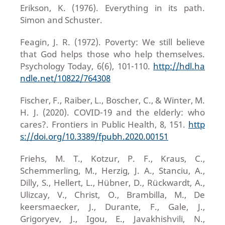
Erikson, K. (1976). Everything in its path.
Simon and Schuster.
Feagin, J. R. (1972). Poverty: We still believe
that God helps those who help themselves.
Psychology Today, 6(6), 101-110.
http://hdl.ha
ndle.net/10822/764308
Fischer, F., Raiber, L., Boscher, C., & Winter, M.
H. J. (2020). COVID-19 and the elderly: who
cares?. Frontiers in Public Health, 8, 151.
http
s://doi.org/10.3389/fpubh.2020.00151
Friehs, M. T., Kotzur, P. F., Kraus, C.,
Schemmerling, M., Herzig, J. A., Stanciu, A.,
Dilly, S., Hellert, L., Hübner, D., Rückwardt, A.,
Ulizcay, V., Christ, O., Brambilla, M., De
keersmaecker, J., Durante, F., Gale, J.,
Grigoryev, J., Igou, E., Javakhishvili, N.,