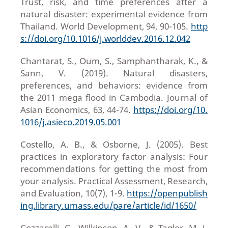
Trust, risk, and time preferences after a
natural disaster: experimental evidence from
Thailand. World Development, 94, 90-105.
http
s://doi.org/10.1016/j.worlddev.2016.12.042
Chantarat, S., Oum, S., Samphantharak, K., &
Sann, V. (2019). Natural disasters,
preferences, and behaviors: evidence from
the 2011 mega flood in Cambodia. Journal of
Asian Economics, 63, 44-74.
https://doi.org/10.
1016/j.asieco.2019.05.001
Costello, A. B., & Osborne, J. (2005). Best
practices in exploratory factor analysis: Four
recommendations for getting the most from
your analysis. Practical Assessment, Research,
and Evaluation, 10(7), 1-9.
https://openpublish
ing.library.umass.edu/pare/article/id/1650/
Cozzarelli, C., Wilkinson, A. V., & Tagler, M. J.