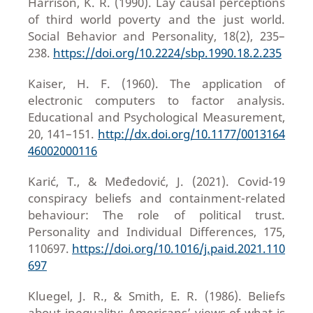
Harrison, K. R. (1990). Lay causal perceptions
of third world poverty and the just world.
Social Behavior and Personality, 18(2), 235–
238.
https://doi.org/10.2224/sbp.1990.18.2.235
Kaiser, H. F. (1960). The application of
electronic computers to factor analysis.
Educational and Psychological Measurement,
20, 141–151.
http://dx.doi.org/10.1177/0013164
46002000116
Karić, T., & Međedović, J. (2021). Covid-19
conspiracy beliefs and containment-related
behaviour: The role of political trust.
Personality and Individual Differences, 175,
110697.
https://doi.org/10.1016/j.paid.2021.110
697
Kluegel, J. R., & Smith, E. R. (1986). Beliefs
about inequality: Americans’ views of what is