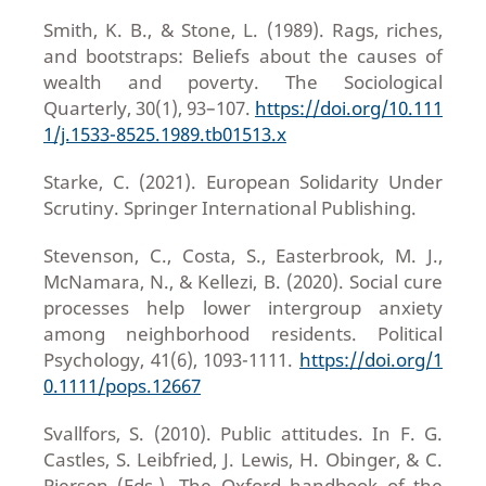
Smith, K. B., & Stone, L. (1989). Rags, riches,
and bootstraps: Beliefs about the causes of
wealth and poverty. The Sociological
Quarterly, 30(1), 93–107.
https://doi.org/10.111
1/j.1533-8525.1989.tb01513.x
Starke, C. (2021). European Solidarity Under
Scrutiny. Springer International Publishing.
Stevenson, C., Costa, S., Easterbrook, M. J.,
McNamara, N., & Kellezi, B. (2020). Social cure
processes help lower intergroup anxiety
among neighborhood residents. Political
Psychology, 41(6), 1093-1111.
https://doi.org/1
0.1111/pops.12667
Svallfors, S. (2010). Public attitudes. In F. G.
Castles, S. Leibfried, J. Lewis, H. Obinger, & C.
Pierson (Eds.), The Oxford handbook of the