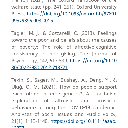
welfare state (pp. 241–251). Oxford University
Press.
https://doi.org/10.1093/oxfordhb/97801
99579396.003.0016
Tagler, M. J., & Cozzarelli, C. (2013). Feelings
toward the poor and beliefs about the causes
of poverty: The role of affective-cognitive
consistency in help-giving. The Journal of
Psychology, 147, 517-539.
https://doi.org/10.10
80/00223980.2012.718721
Tekin, S., Sager, M., Bushey, A., Deng, Y., &
Uluğ, Ö. M. (2021). How do people support
each other in emergencies? A qualitative
exploration of altruistic and prosocial
behaviours during the COVID‐19 pandemic.
Analyses of Social Issues and Public Policy,
21(1), 1113-1140.
https://doi.org/10.1111/asap.
12277