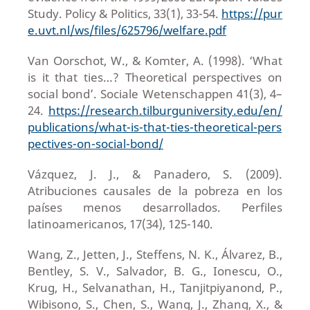
Study. Policy & Politics, 33(1), 33-54.
https://pur
e.uvt.nl/ws/files/625796/welfare.pdf
Van Oorschot, W., & Komter, A. (1998). ‘What
is it that ties…? Theoretical perspectives on
social bond’. Sociale Wetenschappen 41(3), 4–
24.
https://research.tilburguniversity.edu/en/
publications/what-is-that-ties-theoretical-pers
pectives-on-social-bond/
Vázquez, J. J., & Panadero, S. (2009).
Atribuciones causales de la pobreza en los
países menos desarrollados. Perfiles
latinoamericanos, 17(34), 125-140.
Wang, Z., Jetten, J., Steffens, N. K., Álvarez, B.,
Bentley, S. V., Salvador, B. G., Ionescu, O.,
Krug, H., Selvanathan, H., Tanjitpiyanond, P.,
Wibisono, S., Chen, S., Wang, J., Zhang, X., &