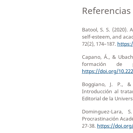
Referencias 
Batool, S. S. (2020).
self‐esteem, and acad
72(2), 174–187.
https:
Capano, Á., & Ubach, 
formación de pa
https://doi.org/10.22
Boggiano, J. P., & 
Introducción al trat
Editorial de la Univer
Dominguez-Lara, S
Procrastinación Acadé
27-38.
https://doi.or