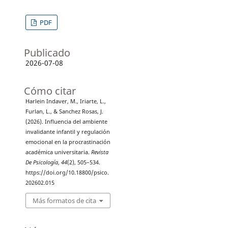
PDF
Publicado
2026-07-08
Cómo citar
Harlein Indaver, M., Iriarte, L.,
Furlan, L., & Sanchez Rosas, J.
(2026). Influencia del ambiente
invalidante infantil y regulación
emocional en la procrastinación
académica universitaria.
Revista
De Psicología
,
44
(2), 505–534.
https://doi.org/10.18800/psico.
202602.015
Más formatos de cita