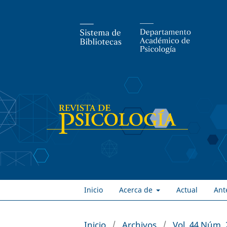
Inicio
Acerca de
Actual
Ant
Inicio
/
Archivos
/
Vol. 44 Núm. 