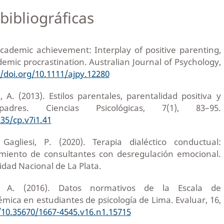
bibliográficas
 Academic achievement: Interplay of positive parenting,
emic procrastination. Australian Journal of Psychology,
//doi.org/10.1111/ajpy.12280
A. (2013). Estilos parentales, parentalidad positiva y
dres. Ciencias Psicológicas, 7(1), 83–95.
235/cp.v7i1.41
Gagliesi, P. (2020). Terapia dialéctico conductual:
amiento de consultantes con desregulación emocional.
sidad Nacional de La Plata.
. A. (2016). Datos normativos de la Escala de
mica en estudiantes de psicología de Lima. Evaluar, 16,
g/10.35670/1667-4545.v16.n1.15715