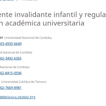
nte invalidante infantil y regu
ón académica universitaria
er
Universidad Nacional de Cordoba
003-4935-6649
ad Nacional de Cordoba
002-3492-6365
 Nacional de Cordoba
002-8415-0596
s
Universidad Católica de Temuco
002-7669-8981
18800/psico.202602.015