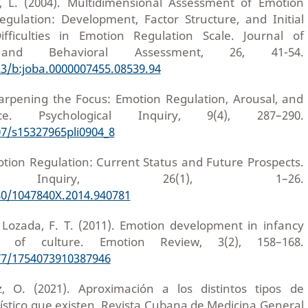
, L. (2004). Multidimensional Assessment of Emotion
gulation: Development, Factor Structure, and Initial
ifficulties in Emotion Regulation Scale. Journal of
y and Behavioral Assessment, 26, 41-54.
23/b:joba.0000007455.08539.94
Sharpening the Focus: Emotion Regulation, Arousal, and
ce. Psychological Inquiry, 9(4), 287–290.
07/s15327965pli0904_8
Emotion Regulation: Current Status and Future Prospects.
ical Inquiry, 26(1), 1–26.
080/1047840X.2014.940781
& Lozada, F. T. (2011). Emotion development in infancy
 of culture. Emotion Review, 3(2), 158–168.
177/1754073910387946
 O. (2021). Aproximación a los distintos tipos de
ístico que existen. Revista Cubana de Medicina General