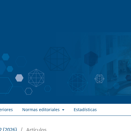
eriores
Normas editoriales
Estadísticas
2 (2026)
/
Artículos