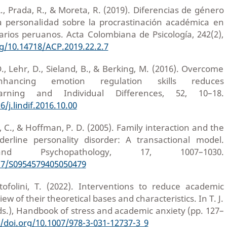
, Prada, R., & Moreta, R. (2019). Diferencias de género
la personalidad sobre la procrastinación académica en
arios peruanos. Acta Colombiana de Psicología, 242(2),
rg/10.14718/ACP.2019.22.2.7
D., Lehr, D., Sieland, B., & Berking, M. (2016). Overcome
 enhancing emotion regulation skills reduces
Learning and Individual Differences, 52, 10–18.
6/j.lindif.2016.10.00
k, C., & Hoffman, P. D. (2005). Family interaction and the
erline personality disorder: A transactional model.
nd Psychopathology, 17, 1007–1030.
017/S0954579405050479
stofolini, T. (2022). Interventions to reduce academic
ew of their theoretical bases and characteristics. In T. J.
(Eds.), Handbook of stress and academic anxiety (pp. 127–
//doi.org/10.1007/978-3-031-12737-3_9