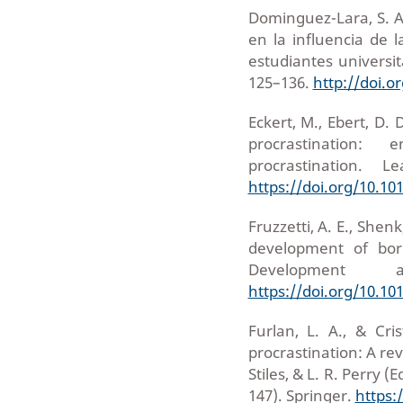
Dominguez-Lara, S. A.
en la influencia de 
estudiantes universit
125–136.
http://doi.o
Eckert, M., Ebert, D. 
procrastination:
procrastination. 
https://doi.org/10.101
Fruzzetti, A. E., Shen
development of bord
Development a
https://doi.org/10.1
Furlan, L. A., & Cri
procrastination: A revi
Stiles, & L. R. Perry 
147). Springer.
https: