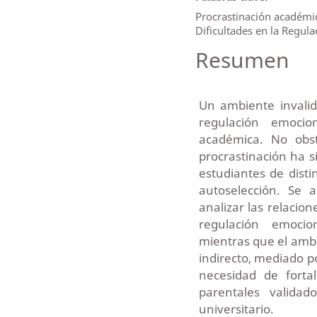
Procrastinación académic
Dificultades en la Regula
Resumen
Un ambiente invalid
regulación emocio
académica. No obst
procrastinación ha s
estudiantes de dist
autoselección. Se 
analizar las relacio
regulación emocion
mientras que el ambie
indirecto, mediado p
necesidad de forta
parentales validad
universitario.