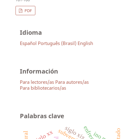
PDF
Idioma
Español
Português (Brasil)
English
Información
Para lectores/as
Para autores/as
Para bibliotecarios/as
Palabras clave
siglo xix
subversivos
siglo xx