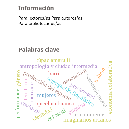
Información
Para lectores/as
Para autores/as
Para bibliotecarios/as
Palabras clave
túpac amaru ii
economía colaborativa
antropología y ciudad intermedia
trabajo
onomástica
producción del espacio
género
barrio
economía moral
segregación lingüística
territorio
precariedad
mercado
performance
mujeres
covid-19
quechua huanca
puquina
identidad
dekasegi
e-commerce
imaginarios urbanos