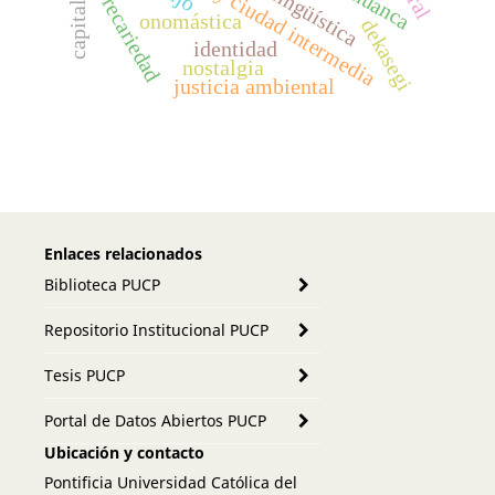
antropología y ciudad intermedia
capitalismo
precariedad
onomástica
dekasegi
identidad
nostalgia
justicia ambiental
Enlaces relacionados
Biblioteca PUCP
Repositorio Institucional PUCP
Tesis PUCP
Portal de Datos Abiertos PUCP
Ubicación y contacto
Pontificia Universidad Católica del