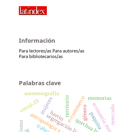
Información
Para lectores/as
Para autores/as
Para bibliotecarios/as
Palabras clave
autoetnografía
e-commerce
memorias
territorio
mujeres
covid-19
economía moral
mercado
género
barrio
puquina
segregación lingüística
quechua huanca
trabajo