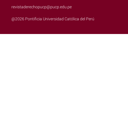
revistaderechopucp@pucp.edu.pe
@2026 Pontificia Universidad Católica del Perú