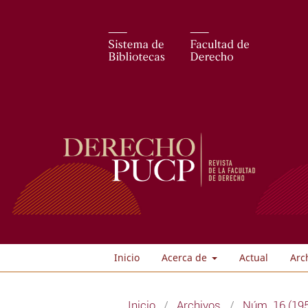
Inicio
Acerca de
Actual
Arc
Inicio
/
Archivos
/
Núm. 16 (19