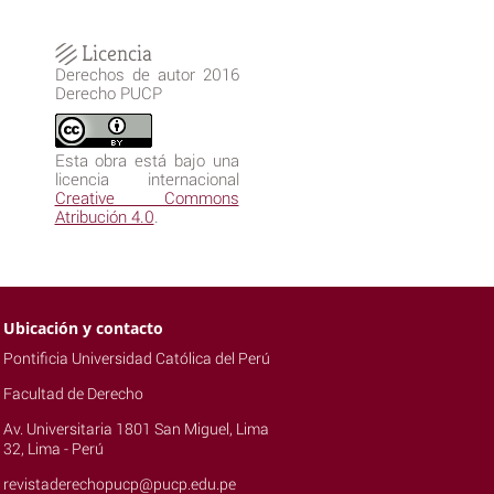
Licencia
Derechos de autor 2016
Derecho PUCP
Esta obra está bajo una
licencia internacional
Creative Commons
Atribución 4.0
.
Ubicación y contacto
Pontificia Universidad Católica del Perú
Facultad de Derecho
Av. Universitaria 1801 San Miguel, Lima
32, Lima - Perú
revistaderechopucp@pucp.edu.pe