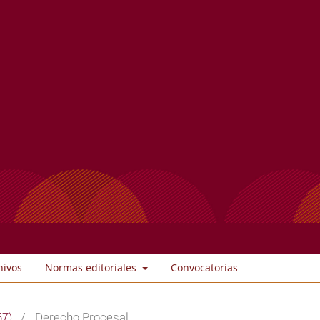
hivos
Normas editoriales
Convocatorias
57)
/
Derecho Procesal