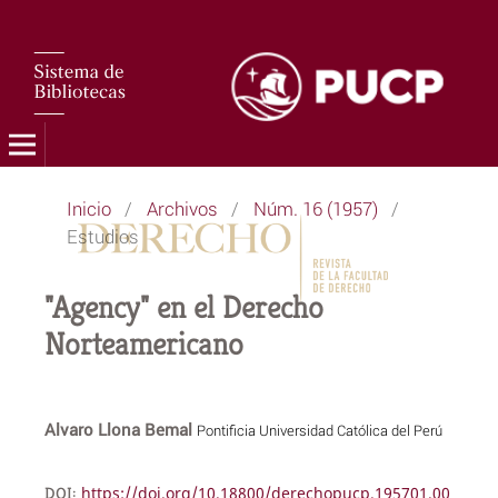
Inicio
/
Archivos
/
Núm. 16 (1957)
/
Estudios
"Agency" en el Derecho
Norteamericano
Alvaro Llona Bemal
Pontificia Universidad Católica del Perú
DOI:
https://doi.org/10.18800/derechopucp.195701.00