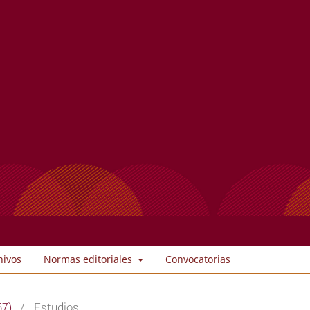
hivos
Normas editoriales
Convocatorias
57)
/
Estudios