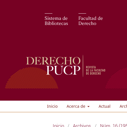
Inicio
Acerca de
Actual
Arc
Inicio
/
Archivos
/
Núm. 16 (19