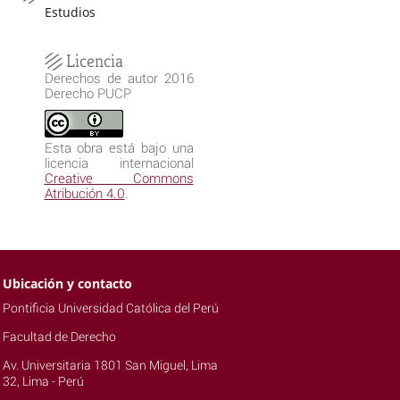
Estudios
Licencia
Derechos de autor 2016
Derecho PUCP
Esta obra está bajo una
licencia internacional
Creative Commons
Atribución 4.0
.
Ubicación y contacto
Pontificia Universidad Católica del Perú
Facultad de Derecho
Av. Universitaria 1801 San Miguel, Lima
32, Lima - Perú