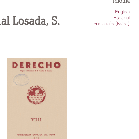
Idioma
English
al Losada, S.
Español
Português (Brasil)