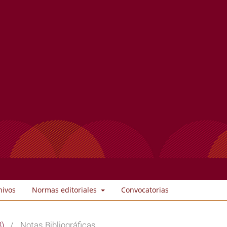
hivos
Normas editoriales
Convocatorias
8)
/
Notas Bibliográficas