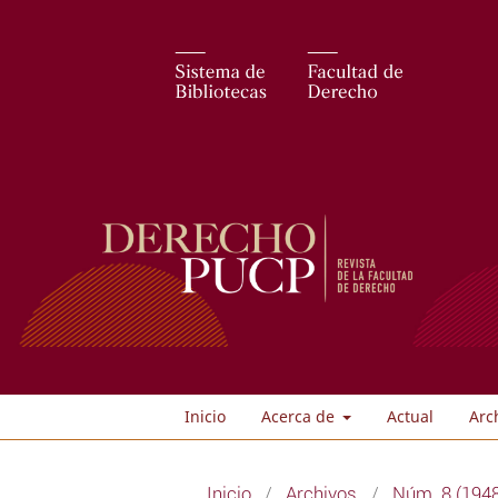
Inicio
Acerca de
Actual
Arc
Inicio
/
Archivos
/
Núm. 8 (194