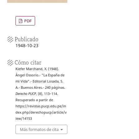
PDF
Publicado
1948-10-23
Cómo citar
Kiefer Marchand, X. (1948).
Ángel Ossorio.- "La España de
mi Vida".- Editorial Losada, S.
A.- Buenos Aires.- 240 páginas.
Derecho PUCP
, (8), 113–114.
Recuperado a partir de
https://revistas.pucp.edu.pe/in
dex.php/derechopucp/article/v
iew/14153
Más formatos de cita