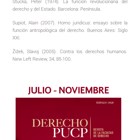
Stucka, Peter (1974). La función revolucionaria del
derecho y del Estado. Barcelona: Península.
Supiot, Alain (2007). Homo juridicus: ensayo sobre la
función antropológica del derecho. Buenos Aires: Siglo
XXI.
Žižek, Slavoj (2005). Contra los derechos humanos.
New Left Review, 34, 85-100.