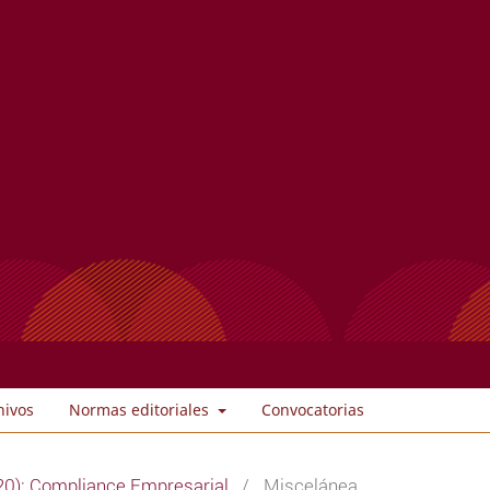
hivos
Normas editoriales
Convocatorias
20): Compliance Empresarial
/
Miscelánea