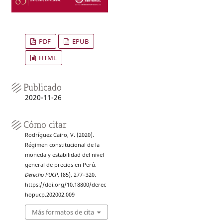
PDF
EPUB
HTML
Publicado
2020-11-26
Cómo citar
Rodríguez Cairo, V. (2020).
Régimen constitucional de la
moneda y estabilidad del nivel
general de precios en Perú.
Derecho PUCP
, (85), 277–320.
https://doi.org/10.18800/derec
hopucp.202002.009
Más formatos de cita