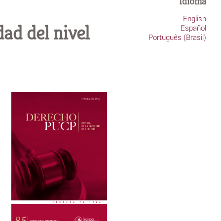
Idioma
English
ad del nivel
Español
Português (Brasil)