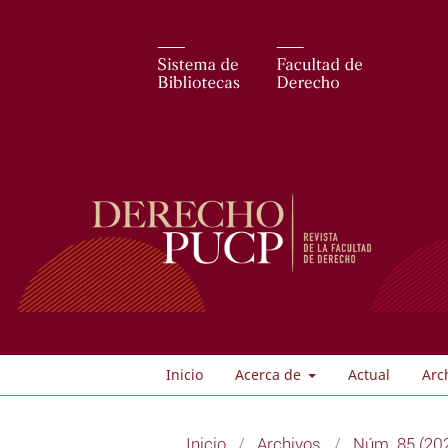
Inicio
Acerca de
Actual
Arc
Inicio
/
Archivos
/
Núm. 85 (20