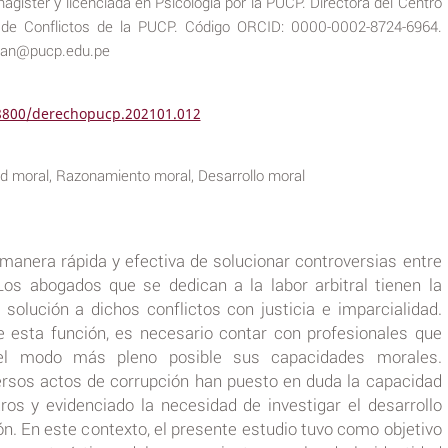
agíster y licenciada en Psicología por la PUCP. Directora del Centro
n de Conflictos de la PUCP. Código ORCID: 0000-0002-8724-6964.
chan@pucp.edu.pe
18800/derechopucp.202101.012
idad moral, Razonamiento moral, Desarrollo moral
 manera rápida y efectiva de solucionar controversias entre
Los abogados que se dedican a la labor arbitral tienen la
 solución a dichos conflictos con justicia e imparcialidad.
e esta función, es necesario contar con profesionales que
del modo más pleno posible sus capacidades morales.
rsos actos de corrupción han puesto en duda la capacidad
ros y evidenciado la necesidad de investigar el desarrollo
n. En este contexto, el presente estudio tuvo como objetivo