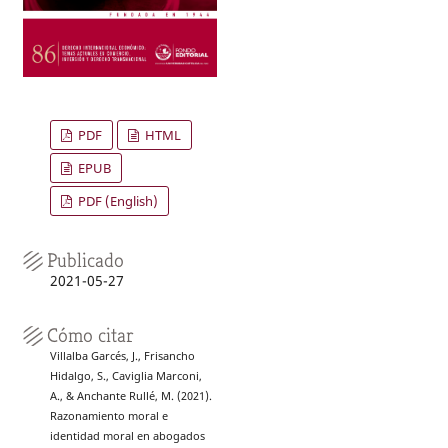
PDF
HTML
EPUB
PDF (English)
Publicado
2021-05-27
Cómo citar
Villalba Garcés, J., Frisancho
Hidalgo, S., Caviglia Marconi,
A., & Anchante Rullé, M. (2021).
Razonamiento moral e
identidad moral en abogados