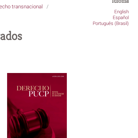
Idioma
echo transnacional
/
English
Español
Português (Brasil)
gados