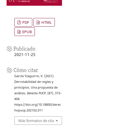
PDF
HTML
EPUB
Publicado
2021-11-25
Cómo citar
García Yzaguirre, V. (2021).
Derrotabilidad de reglas y
principios. Una propuesta de
análisis.
Derecho PUCP
, (87), 373–
404.
https://doi.org/10.18800/derec
hopucp.202102.011
Más formatos de cita