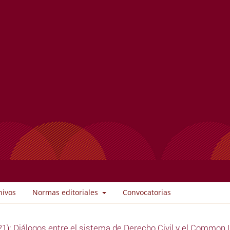
hivos
Normas editoriales
Convocatorias
1): Diálogos entre el sistema de Derecho Civil y el Common