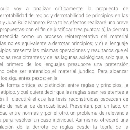
ículo voy a analizar críticamente la propuesta de
rrotabilidad de reglas y derrotabilidad de principios en las
 y Juan Ruiz Manero. Para tales efectos realizaré una breve
ropuestas con el fin de justificar tres puntos: a) la derrota
ntendida como un proceso reinterpretativo del material
glas no es equivalente a derrotar principios; y c) el lenguaje
ncipios presenta las mismas operaciones y resultados que el
ncias recalcitrantes y de las lagunas axiológicas, solo que, a
 el primero de los lenguajes presupone una pretensión
mo debe ser entendido el material jurídico. Para alcanzar
los siguientes pasos: en la
e forma crítica su distinción entre reglas y principios, la
to atípico, y qué quiere decir que las reglas sean resistentes a
ón III discutiré el que las tesis reconstruidas padezcan de
 de hablar de derrotabilidad. Presentan, por un lado, un
dad entre normas y, por el otro, un problema de relevancia
 para resolver un caso individual. Asimismo, ofreceré una
lación de la derrota de reglas desde la teoría de la