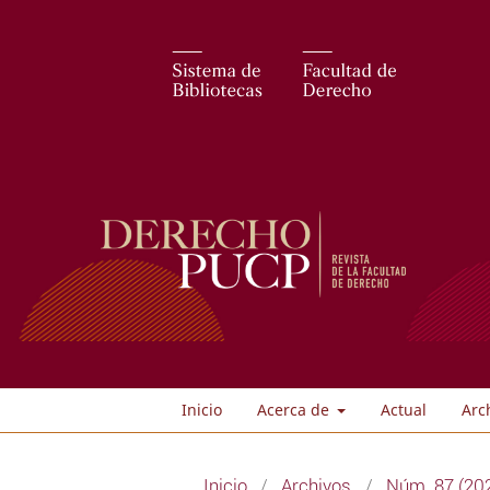
Inicio
Acerca de
Actual
Arc
Inicio
/
Archivos
/
Núm. 87 (202