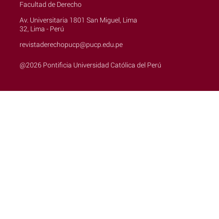
Facultad de Derecho
Av. Universitaria 1801 San Miguel, Lima
32, Lima - Perú
revistaderechopucp@pucp.edu.pe
@2026 Pontificia Universidad Católica del Perú