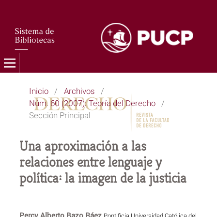
Inicio
/
Archivos
/
Núm. 60 (2007): Teoría del Derecho
/
Sección Principal
Una aproximación a las
relaciones entre lenguaje y
política: la imagen de la justicia
Percy Alberto Bazo Ráez
Pontificia Universidad Católica del