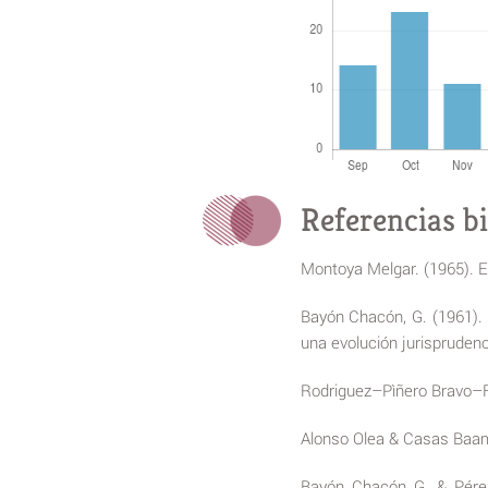
Referencias bi
Montoya Melgar. (1965). El
Bayón Chacón, G. (1961).
una evolución jurisprudenc
Rodriguez–Pìñero Bravo–Fe
Alonso Olea & Casas Baamo
Bayón Chacón G. & Pérez 