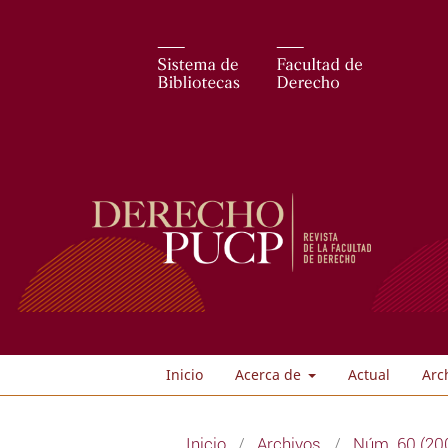
Inicio
Acerca de
Actual
Arc
Inicio
/
Archivos
/
Núm. 60 (200