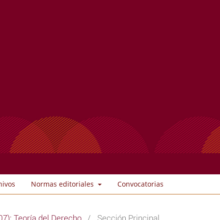
hivos
Normas editoriales
Convocatorias
7): Teoría del Derecho
/
Sección Principal