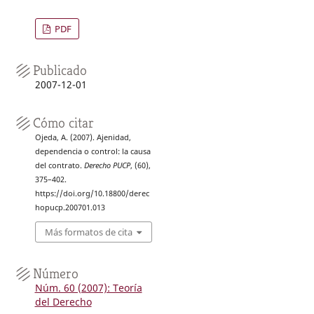
PDF
Publicado
2007-12-01
Cómo citar
Ojeda, A. (2007). Ajenidad,
dependencia o control: la causa
del contrato.
Derecho PUCP
, (60),
375–402.
https://doi.org/10.18800/derec
hopucp.200701.013
Más formatos de cita
Número
Núm. 60 (2007): Teoría
del Derecho