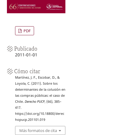
PDF
Publicado
2011-01-01
Cómo citar
Martínez, J. F., Escobar, D., &
Loyola, C. (2011). Sobre los
determinantes de la colusión en
las compras públicas: el caso de
Chile.
Derecho PUCP
, (66), 385–
417.
https://doi.org/10.18800/derec
hopucp.201101.019
Más formatos de cita