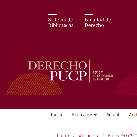
Inicio
Acerca de
Actual
Arc
Inicio
/
Archivos
/
Núm. 66 (201