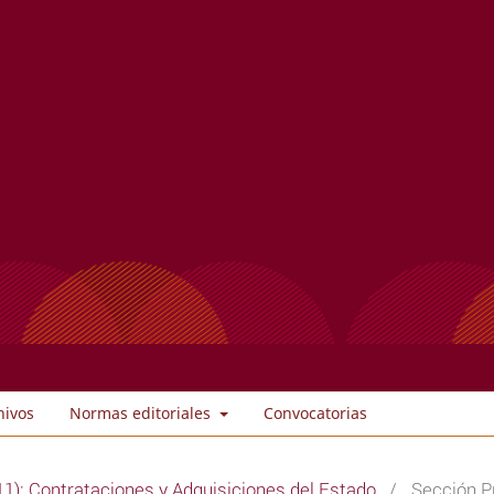
hivos
Normas editoriales
Convocatorias
1): Contrataciones y Adquisiciones del Estado
/
Sección Pr