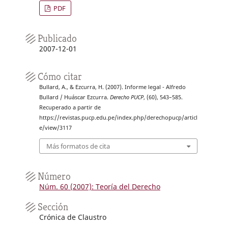
PDF
Publicado
2007-12-01
Cómo citar
Bullard, A., & Ezcurra, H. (2007). Informe legal - Alfredo
Bullard / Huáscar Ezcurra.
Derecho PUCP
, (60), 543–585.
Recuperado a partir de
https://revistas.pucp.edu.pe/index.php/derechopucp/articl
e/view/3117
Más formatos de cita
Número
Núm. 60 (2007): Teoría del Derecho
Sección
Crónica de Claustro