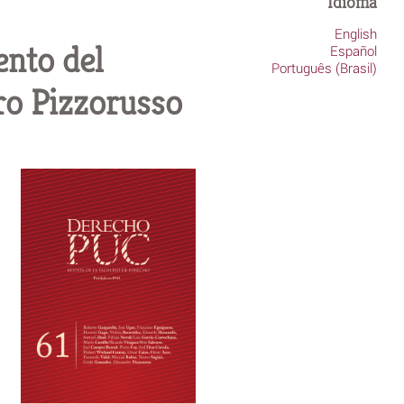
Idioma
English
nto del
Español
Português (Brasil)
ro Pizzorusso