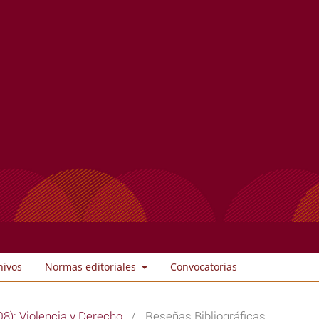
hivos
Normas editoriales
Convocatorias
8): Violencia y Derecho
/
Reseñas Bibliográficas