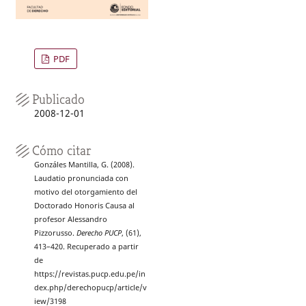
PDF
Publicado
2008-12-01
Cómo citar
Gonzáles Mantilla, G. (2008).
Laudatio pronunciada con
motivo del otorgamiento del
Doctorado Honoris Causa al
profesor Alessandro
Pizzorusso.
Derecho PUCP
, (61),
413–420. Recuperado a partir
de
https://revistas.pucp.edu.pe/in
dex.php/derechopucp/article/v
iew/3198