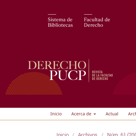
Inicio
Acerca de
Actual
Arc
Inicio
/
Archivos
/
Núm. 61 (200