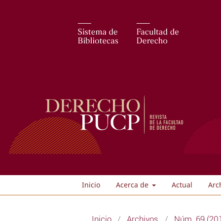
Inicio
Acerca de
Actual
Arc
Inicio
/
Archivos
/
Núm. 69 (201