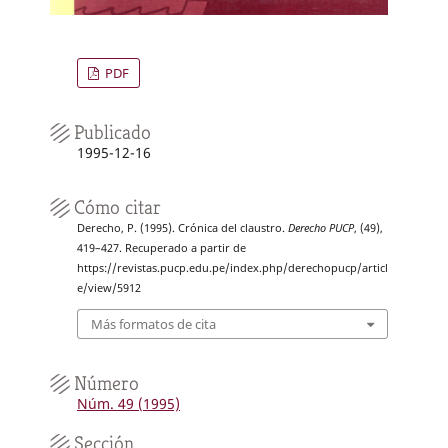
PDF
Publicado
1995-12-16
Cómo citar
Derecho, P. (1995). Crónica del claustro.
Derecho PUCP
, (49),
419–427. Recuperado a partir de
https://revistas.pucp.edu.pe/index.php/derechopucp/articl
e/view/5912
Más formatos de cita
Número
Núm. 49 (1995)
Sección