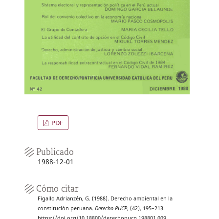
PDF
Publicado
1988-12-01
Cómo citar
Figallo Adrianzén, G. (1988). Derecho ambiental en la
constitución peruana.
Derecho PUCP
, (42), 195–213.
https://doi.org/10.18800/derechopucp.198801.009