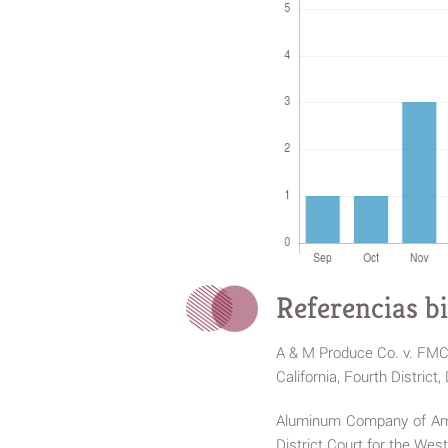
Referencias bi
A & M Produce Co. v. FMC 
California, Fourth District,
Aluminum Company of Ameri
District Court for the West