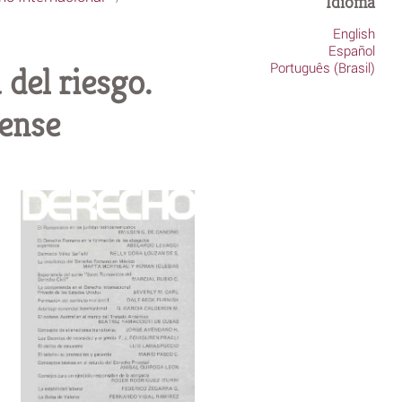
Idioma
English
Español
Português (Brasil)
del riesgo.
dense