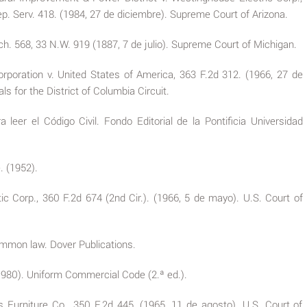
p. Serv. 418. (1984, 27 de diciembre). Supreme Court of Arizona.
h. 568, 33 N.W. 919 (1887, 7 de julio). Supreme Court of Michigan.
orporation v. United States of America, 363 F.2d 312. (1966, 27 de
s for the District of Columbia Circuit.
a leer el Código Civil. Fondo Editorial de la Pontificia Universidad
 (1952).
c Corp., 360 F.2d 674 (2nd Cir.). (1966, 5 de mayo). U.S. Court of
ommon law. Dover Publications.
1980). Uniform Commercial Code (2.ª ed.).
 Furniture Co., 350 F.2d 445. (1965, 11 de agosto). U.S. Court of