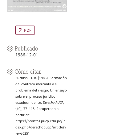
PDF
Publicado
1986-12-01
Cómo citar
Furnish, D. B. (1986). Formación
del contrato mercantil y el
problema del riesgo. Un ensayo
sobre el proceso jurídico
estadounidense.
Derecho PUCP
,
(40), 77–118. Recuperado a
partir de
https://revistas.pucp.edu.pe/in
dex.php/derechopucp/article/v
iew/6251