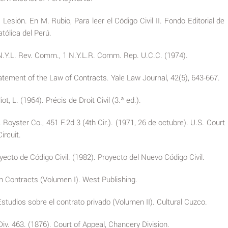
 Lesión. En M. Rubio, Para leer el Código Civil II. Fondo Editorial de
atólica del Perú.
N.Y.L. Rev. Comm., 1 N.Y.L.R. Comm. Rep. U.C.C. (1974).
atement of the Law of Contracts. Yale Law Journal, 42(5), 643-667.
liot, L. (1964). Précis de Droit Civil (3.ª ed.).
 Royster Co., 451 F.2d 3 (4th Cir.). (1971, 26 de octubre). U.S. Court
ircuit.
ecto de Código Civil. (1982). Proyecto del Nuevo Código Civil.
on Contracts (Volumen I). West Publishing.
studios sobre el contrato privado (Volumen II). Cultural Cuzco.
Div. 463. (1876). Court of Appeal, Chancery Division.