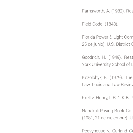
Farnsworth, A. (1982). Re
Field Code. (1848).
Florida Power & Light Com
25 de junio). U.S. District 
Goodrich, H. (1949). Res
York University School of 
Kozolchyk, B. (1979). The
Law. Louisiana Law Review,
Krell v. Henry, L.R. 2 K.B
Nanakuli Paving Rock Co. v
(1981, 21 de diciembre). U.
Peevyhouse v. Garland Co