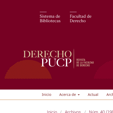
Inicio
Acerca de
Actual
Arc
Inicio
/
Archivos
/
Núm. 40 (19