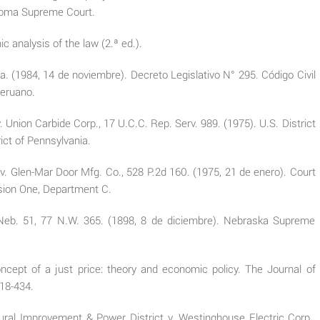
homa Supreme Court.
c analysis of the law (2.ª ed.).
a. (1984, 14 de noviembre). Decreto Legislativo N° 295. Código Civil
Peruano.
 v. Union Carbide Corp., 17 U.C.C. Rep. Serv. 989. (1975). U.S. District
ict of Pennsylvania.
 v. Glen-Mar Door Mfg. Co., 528 P.2d 160. (1975, 21 de enero). Court
ision One, Department C.
 Neb. 51, 77 N.W. 365. (1898, 8 de diciembre). Nebraska Supreme
ncept of a just price: theory and economic policy. The Journal of
418-434.
ltural Improvement & Power District v. Westinghouse Electric Corp.,