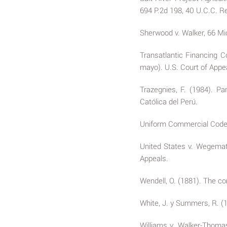
694 P.2d 198, 40 U.C.C. Re
Sherwood v. Walker, 66 Mic
Transatlantic Financing C
mayo). U.S. Court of Appeal
Trazegnies, F. (1984). Par
Católica del Perú.
Uniform Commercial Code.
United States v. Wegemati
Appeals.
Wendell, O. (1881). The c
White, J. y Summers, R. (
Williams v. Walker-Thomas