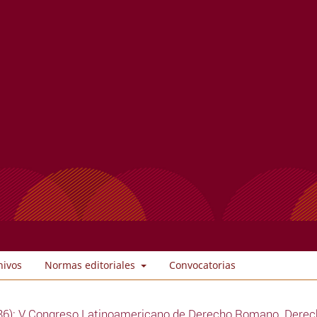
hivos
Normas editoriales
Convocatorias
86): V Congreso Latinoamericano de Derecho Romano. Derech