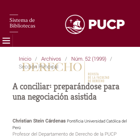
Inicio
/
Archivos
/
Núm. 52 (1999)
/
Sección Principal
A conciliar: preparándose para
una negociación asistida
Christian Stein Cárdenas
Pontificia Universidad Católica del
Perú
Profesor del Departamento de Derecho de la PUCP